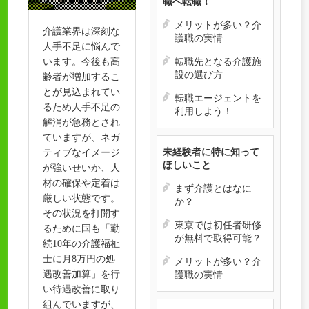
職へ転職！
メリットが多い？介
介護業界は深刻な
護職の実情
人手不足に悩んで
います。今後も高
転職先となる介護施
設の選び方
齢者が増加するこ
とが見込まれてい
転職エージェントを
るため人手不足の
利用しよう！
解消が急務とされ
ていますが、ネガ
未経験者に特に知って
ティブなイメージ
ほしいこと
が強いせいか、人
材の確保や定着は
まず介護とはなに
厳しい状態です。
か？
その状況を打開す
東京では初任者研修
るために国も「勤
が無料で取得可能？
続10年の介護福祉
士に月8万円の処
メリットが多い？介
遇改善加算」を行
護職の実情
い待遇改善に取り
組んでいますが、